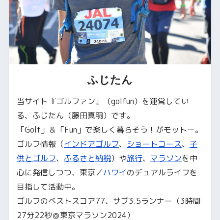
ふじたん
当サイト『ゴルファン』（golfun）を運営してい
る、ふじたん（藤田真嗣）です。
「Golf」＆「Fun」で楽しく暮らそう！がモットー。
ゴルフ情報（
インドアゴルフ
、
ショートコース
、
子
供とゴルフ
、
ふるさと納税
）や
旅行
、
マラソン
を中
心に発信しつつ、東京／
ハワイ
のデュアルライフを
目指して活動中。
ゴルフのベストスコア77、サブ3.5ランナー（3時間
27分22秒＠東京マラソン2024）