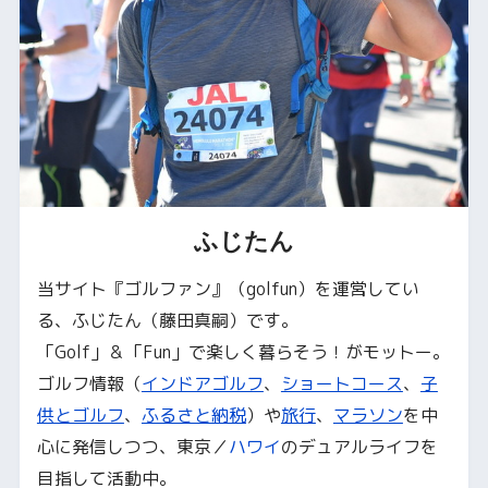
ふじたん
当サイト『ゴルファン』（golfun）を運営してい
る、ふじたん（藤田真嗣）です。
「Golf」＆「Fun」で楽しく暮らそう！がモットー。
ゴルフ情報（
インドアゴルフ
、
ショートコース
、
子
供とゴルフ
、
ふるさと納税
）や
旅行
、
マラソン
を中
心に発信しつつ、東京／
ハワイ
のデュアルライフを
目指して活動中。