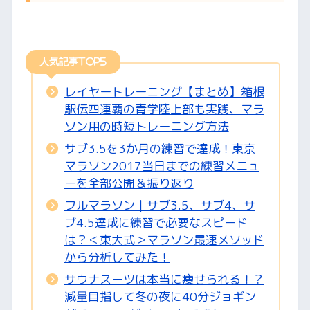
人気記事TOP5
レイヤートレーニング【まとめ】箱根
駅伝四連覇の青学陸上部も実践、マラ
ソン用の時短トレーニング方法
サブ3.5を3か月の練習で達成！東京
マラソン2017当日までの練習メニュ
ーを全部公開＆振り返り
フルマラソン｜サブ3.5、サブ4、サ
ブ4.5達成に練習で必要なスピード
は？＜東大式＞マラソン最速メソッド
から分析してみた！
サウナスーツは本当に痩せられる！？
減量目指して冬の夜に40分ジョギン