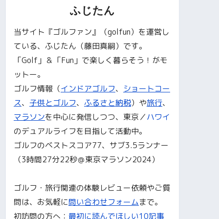
ふじたん
当サイト『ゴルファン』（golfun）を運営し
ている、ふじたん（藤田真嗣）です。
「Golf」＆「Fun」で楽しく暮らそう！がモ
ットー。
ゴルフ情報（
インドアゴルフ
、
ショートコー
ス
、
子供とゴルフ
、
ふるさと納税
）や
旅行
、
マラソン
を中心に発信しつつ、東京／
ハワイ
のデュアルライフを目指して活動中。
ゴルフのベストスコア77、サブ3.5ランナー
（3時間27分22秒＠東京マラソン2024）
ゴルフ・旅行関連の体験レビュー依頼やご質
問は、お気軽に
問い合わせフォーム
まで。
初訪問の方へ：
最初に読んでほしい10記事