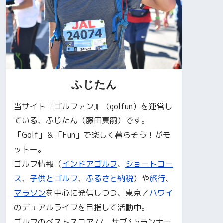
ふじたん
当サイト『ゴルファン』（golfun）を運営し
ている、ふじたん（藤田真嗣）です。
「Golf」＆「Fun」で楽しく暮らそう！がモ
ットー。
ゴルフ情報（
インドアゴルフ
、
ショートコー
ス
、
子供とゴルフ
、
ふるさと納税
）や
旅行
、
マラソン
を中心に発信しつつ、東京／
ハワイ
のデュアルライフを目指して活動中。
ゴルフのベストスコア77、サブ3.5ランナー