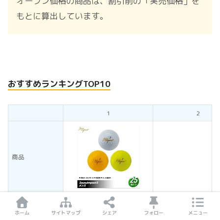
オープン価格の商品は、割引前の「実売価格」を
もとに算出しています。
おすすめランキングTOP10
1
2
商品
ZeusImpact3
PHYZ
商品名
訳あり
（ファイズ）
ホーム
サイトマップ
シェア
フォロー
メニュー