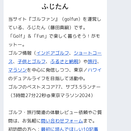
ふじたん
当サイト『ゴルファン』（golfun）を運営し
ている、ふじたん（藤田真嗣）です。
「Golf」＆「Fun」で楽しく暮らそう！がモ
ットー。
ゴルフ情報（
インドアゴルフ
、
ショートコー
ス
、
子供とゴルフ
、
ふるさと納税
）や
旅行
、
マラソン
を中心に発信しつつ、東京／
ハワイ
のデュアルライフを目指して活動中。
ゴルフのベストスコア77、サブ3.5ランナー
（3時間27分22秒＠東京マラソン2024）
ゴルフ・旅行関連の体験レビュー依頼やご質
問は、お気軽に
問い合わせフォーム
まで。
初訪問の方へ：
最初に読んでほしい10記事