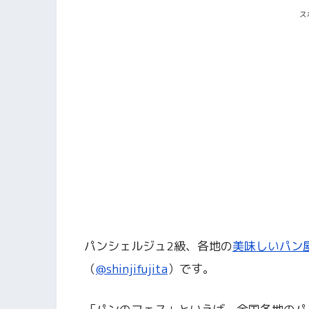
ス
パンシェルジュ2級、各地の
美味しいパン
（
@shinjifujita
）です。