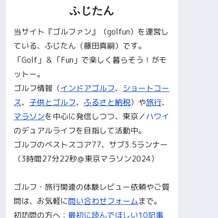
ふじたん
当サイト『ゴルファン』（golfun）を運営し
ている、ふじたん（藤田真嗣）です。
「Golf」＆「Fun」で楽しく暮らそう！がモ
ットー。
ゴルフ情報（
インドアゴルフ
、
ショートコー
ス
、
子供とゴルフ
、
ふるさと納税
）や
旅行
、
マラソン
を中心に発信しつつ、東京／
ハワイ
のデュアルライフを目指して活動中。
ゴルフのベストスコア77、サブ3.5ランナー
（3時間27分22秒＠東京マラソン2024）
ゴルフ・旅行関連の体験レビュー依頼やご質
問は、お気軽に
問い合わせフォーム
まで。
初訪問の方へ：
最初に読んでほしい10記事