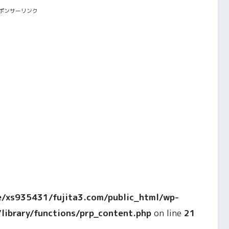
ポンサーリンク
/xs935431/fujita3.com/public_html/wp-
ibrary/functions/prp_content.php
on line
21