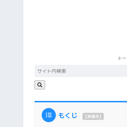
キー
もくじ
[
非表示
]