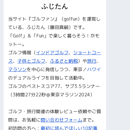
ふじたん
当サイト『ゴルファン』（golfun）を運営し
ている、ふじたん（藤田真嗣）です。
「Golf」＆「Fun」で楽しく暮らそう！がモ
ットー。
ゴルフ情報（
インドアゴルフ
、
ショートコー
ス
、
子供とゴルフ
、
ふるさと納税
）や
旅行
、
マラソン
を中心に発信しつつ、東京／
ハワイ
のデュアルライフを目指して活動中。
ゴルフのベストスコア77、サブ3.5ランナー
（3時間27分22秒＠東京マラソン2024）
ゴルフ・旅行関連の体験レビュー依頼やご質
問は、お気軽に
問い合わせフォーム
まで。
初訪問の方へ：
最初に読んでほしい10記事