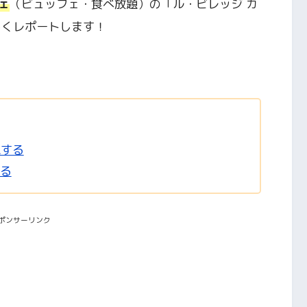
ェ
（ビュッフェ・食べ放題）の「ル・ビレッジ カ
しくレポートします！
認する
する
ポンサーリンク