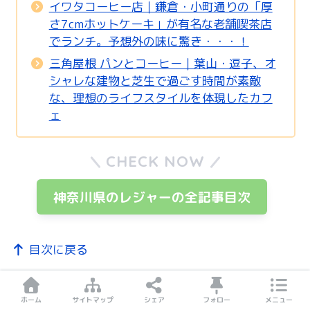
イワタコーヒー店｜鎌倉・小町通りの「厚
さ7cmホットケーキ」が有名な老舗喫茶店
でランチ。予想外の味に驚き・・・！
三角屋根 パンとコーヒー｜葉山・逗子、オ
シャレな建物と芝生で過ごす時間が素敵
な、理想のライフスタイルを体現したカフ
ェ
CHECK NOW
神奈川県のレジャーの全記事目次
目次に戻る
Sponsored Links
ホーム
サイトマップ
シェア
フォロー
メニュー