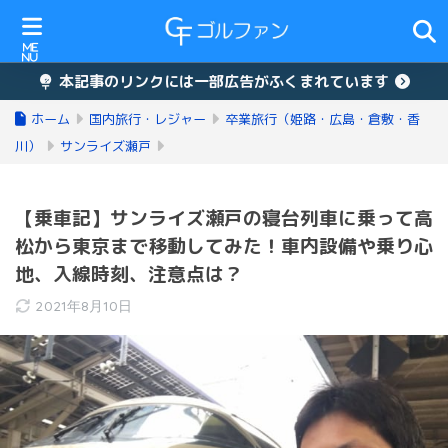
本記事のリンクには一部広告がふくまれています
ホーム
国内旅行・レジャー
卒業旅行（姫路・広島・倉敷・香
川）
サンライズ瀬戸
【乗車記】サンライズ瀬戸の寝台列車に乗って高
松から東京まで移動してみた！車内設備や乗り心
地、入線時刻、注意点は？
2021年8月10日