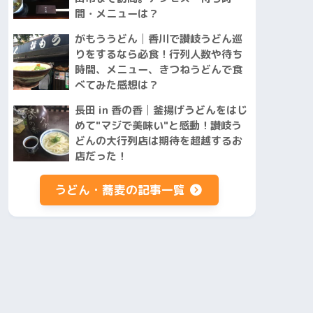
間・メニューは？
がもううどん│香川で讃岐うどん巡
りをするなら必食！行列人数や待ち
時間、メニュー、きつねうどんで食
べてみた感想は？
長田 in 香の香│釜揚げうどんをはじ
めて"マジで美味い"と感動！讃岐う
どんの大行列店は期待を超越するお
店だった！
うどん・蕎麦の記事一覧