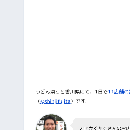
うどん県こと香川県にて、1日で
11店舗
（
@shinjifujita
）です。
とにかくたくさんのお