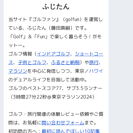
ふじたん
当サイト『ゴルファン』（golfun）を運営し
ている、ふじたん（藤田真嗣）です。
「Golf」＆「Fun」で楽しく暮らそう！がモ
ットー。
ゴルフ情報（
インドアゴルフ
、
ショートコー
ス
、
子供とゴルフ
、
ふるさと納税
）や
旅行
、
マラソン
を中心に発信しつつ、東京／
ハワイ
のデュアルライフを目指して活動中。
ゴルフのベストスコア77、サブ3.5ランナー
（3時間27分22秒＠東京マラソン2024）
ゴルフ・旅行関連の体験レビュー依頼やご質
問は、お気軽に
問い合わせフォーム
まで。
初訪問の方へ：
最初に読んでほしい10記事