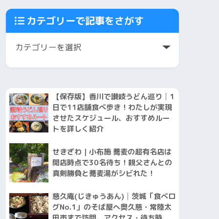
カテゴリーで記事をさがす
【保存版】香川で讃岐うどん巡り│1
日で11店舗食べ歩き！わたしが実現
させたスケジュール、おすすめルー
トを詳しく紹介
せきざわ｜小布施 蕎麦の超有名店は
開店時点で30名待ち！親父さんとの
真剣勝負と蕎麦湯がシビれた！
慈久庵(じきゅうあん)│茨城「食べロ
グNo.1」のそば屋へ奥久慈・常陸太
田市まで訪問。アクセス・待ち時