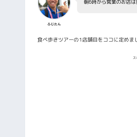
朝6時から営業のお店は
ふじたん
食べ歩きツアーの1店舗目をココに定めま
ス