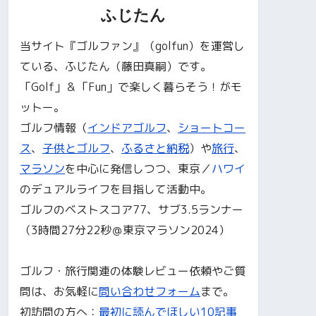
ふじたん
当サイト『ゴルファン』（golfun）を運営し
ている、ふじたん（藤田真嗣）です。
「Golf」＆「Fun」で楽しく暮らそう！がモ
ットー。
ゴルフ情報（
インドアゴルフ
、
ショートコー
ス
、
子供とゴルフ
、
ふるさと納税
）や
旅行
、
マラソン
を中心に発信しつつ、東京／
ハワイ
のデュアルライフを目指して活動中。
ゴルフのベストスコア77、サブ3.5ランナー
（3時間27分22秒＠東京マラソン2024）
ゴルフ・旅行関連の体験レビュー依頼やご質
問は、お気軽に
問い合わせフォーム
まで。
初訪問の方へ：
最初に読んでほしい10記事