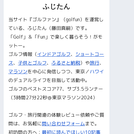
ふじたん
当サイト『ゴルファン』（golfun）を運営し
ている、ふじたん（藤田真嗣）です。
「Golf」＆「Fun」で楽しく暮らそう！がモ
ットー。
ゴルフ情報（
インドアゴルフ
、
ショートコー
ス
、
子供とゴルフ
、
ふるさと納税
）や
旅行
、
マラソン
を中心に発信しつつ、東京／
ハワイ
のデュアルライフを目指して活動中。
ゴルフのベストスコア77、サブ3.5ランナー
（3時間27分22秒＠東京マラソン2024）
ゴルフ・旅行関連の体験レビュー依頼やご質
問は、お気軽に
問い合わせフォーム
まで。
初訪問の方へ：
最初に読んでほしい10記事