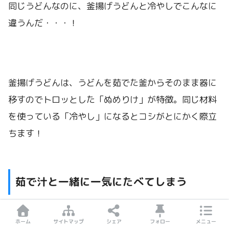
同じうどんなのに、釜揚げうどんと冷やしでこんなに
違うんだ・・・！
釜揚げうどんは、うどんを茹でた釜からそのまま器に
移すのでトロッとした「ぬめりけ」が特徴。同じ材料
を使っている「冷やし」になるとコシがとにかく際立
ちます！
茹で汁と一緒に一気にたべてしまう
ただ、やっぱり「釜揚げうどん」なんだよね、このお
ホーム
サイトマップ
シェア
フォロー
メニュー
店は。出汁がなくても、釜からあげた汁と一緒にその